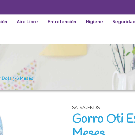
ión
Aire Libre
Entretención
Higiene
Segurida
r Dots 3-6 Meses
SALVAJEKIDS
Gorro Oti E
Meses