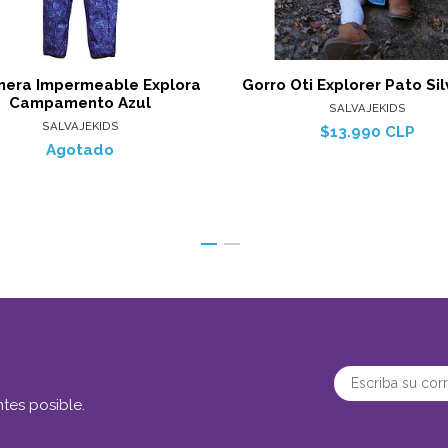
inera Impermeable Explora
Gorro Oti Explorer Pato Sil
Campamento Azul
SALVAJEKIDS
SALVAJEKIDS
$13.990 CLP
Agotado
tes posible.