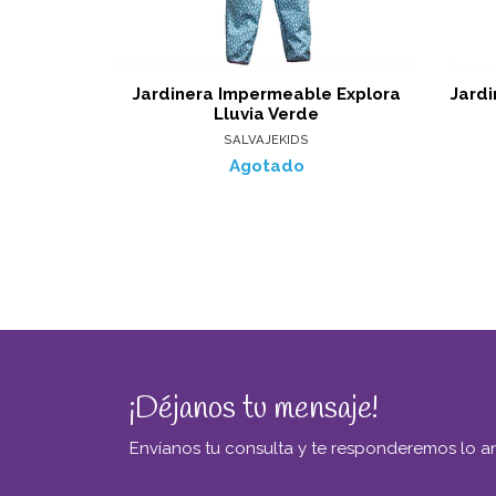
Jardinera Impermeable Explora
Jard
Lluvia Verde
SALVAJEKIDS
Agotado
¡Déjanos tu mensaje!
Envíanos tu consulta y te responderemos lo an