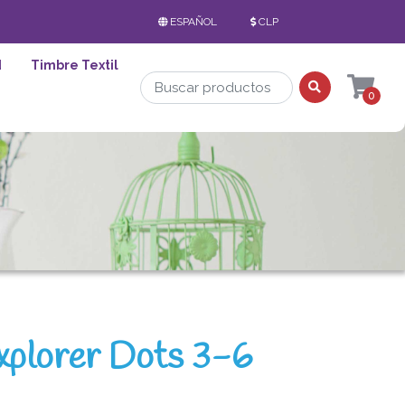
ESPAÑOL
CLP
d
Timbre Textil
0
xplorer Dots 3-6