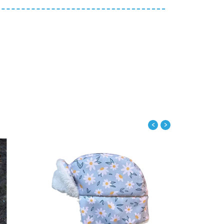
‹
›
alles
Ver detalles