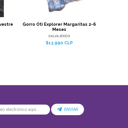
vestre
Gorro Oti Explorer Margaritas 2-6
Gorro Oti E
Meses
SALVAJEKIDS
$13.990 CLP
ENVIAR