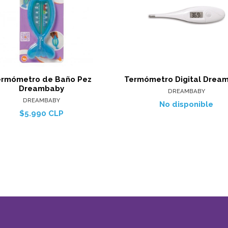
Ver detalles
Agregar al carro
ermómetro de Baño Pez
Termómetro Digital Drea
Dreambaby
DREAMBABY
DREAMBABY
No disponible
$5.990 CLP