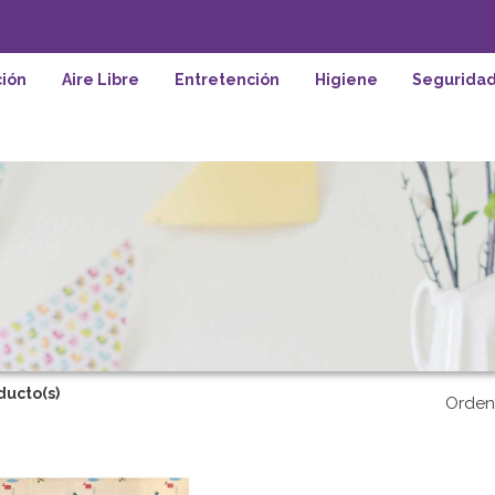
ión
Aire Libre
Entretención
Higiene
Segurida
ducto(s)
Orden