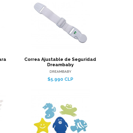
les
Ver detalles
arro
Agregar al carro
ara
Correa Ajustable de Seguridad
Dreambaby
DREAMBABY
$5.990 CLP
les
Ver detalles