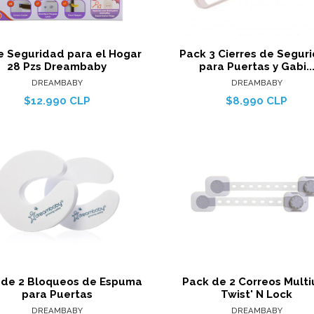
Agregar al carro
Agregar al c
de Seguridad para el Hogar
Pack 3 Cierres de Segur
28 Pzs Dreambaby
para Puertas y Gabi..
DREAMBABY
DREAMBABY
$12.990 CLP
$8.990 CLP
Ver detalles
Ver detal
Agregar al carro
Agregar al c
 de 2 Bloqueos de Espuma
Pack de 2 Correos Mult
para Puertas
Twist' N Lock
DREAMBABY
DREAMBABY