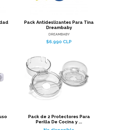
arro
Agregar al carro
idad
Pack Antideslizantes Para Tina
.
Dreambaby
DREAMBABY
$6.990 CLP
les
arro
iuso
Pack de 2 Protectores Para
Perilla De Cocina y ...