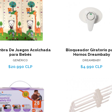
Ver detalles
Ver detal
Agregar al carro
Agregar al c
mbra De Juegos Acolchada
Bloqueador Giratorio p
para Bebés
Hornos Dreambaby
GENÉRICO
DREAMBABY
$20.990 CLP
$4.990 CLP
Ver detalles
Ver detal