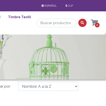
ESPAÑOL
CLP
d
Timbre Textil
0
ar por: