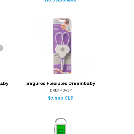
No disponible
les
Ver detalles
arro
Agregar al carro
baby
Seguros Flexibles Dreambaby
DREAMBABY
$7.990 CLP