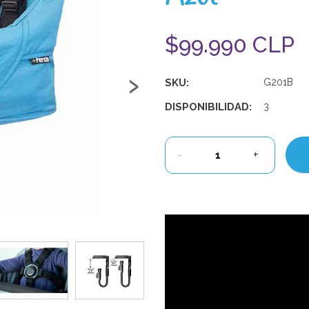
$99.990 CLP
›
SKU:
G201B
DISPONIBILIDAD:
3
-
+