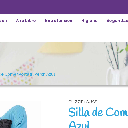
ión
Aire Libre
Entretención
Higiene
Segurida
 de Comer Portátil Perch Azul
GUZZIE+GUSS
Silla de Com
Azul