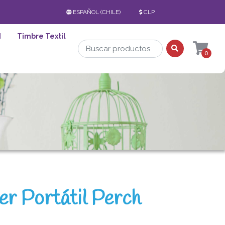
ESPAÑOL (CHILE)
CLP
d
Timbre Textil
0
er Portátil Perch