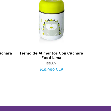
alles
Ver detalles
uchara
Termo de Alimentos Con Cuchara
Contenedor
Food Lima
BBLÜV
$19.990 CLP