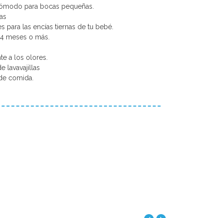
cómodo para bocas pequeñas.
ras
es para las encías tiernas de tu bebé.
4 meses o más.
te a los olores.
e lavavajillas
de comida.