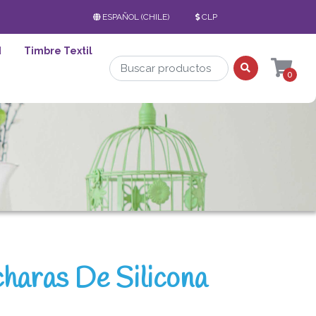
ESPAÑOL (CHILE)
CLP
d
Timbre Textil
0
haras De Silicona