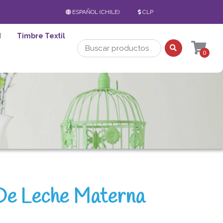
ESPAÑOL (CHILE)
CLP
d
Timbre Textil
0
De Leche Materna