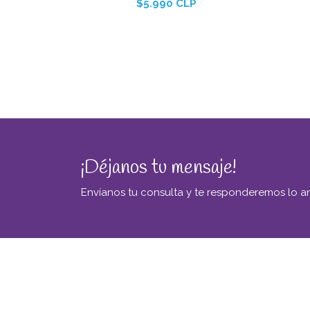
$5.990 CLP
¡Déjanos tu mensaje!
Envíanos tu consulta y te responderemos lo an