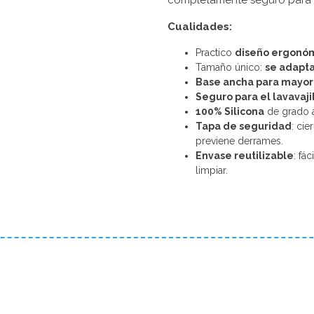
completamente seguro para l
Cualidades:
Practico
diseño ergonó
Tamaño único:
se adapta
Base ancha para mayor
Seguro para el lavavaji
100% Silicona
de grado a
Tapa de seguridad
: ci
previene derrames.
Envase reutilizable
: fá
limpiar.