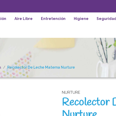
ión
Aire Libre
Entretención
Higiene
Segurida
a
Recolector De Leche Materna Nurture
NURTURE
Recolector 
Nurture