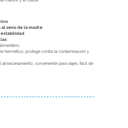
a madre y el bebé.
mico
.
 al seno de la madre
.
 estabilidad
.
llas
.
limentario.
erre hermético, protege contra la contaminación y
cil almacenamiento, conveniente para viajes, fácil de