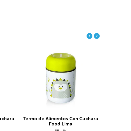
‹
›
alles
Ver detalles
uchara
Termo de Alimentos Con Cuchara
Contenedor
Food Lima
BBLÜV