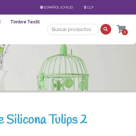
ESPAÑOL (CHILE)
CLP
d
Timbre Textil
0
 Silicona Tulips 2