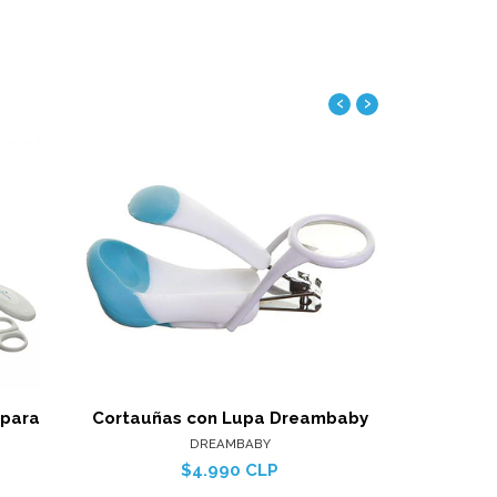
‹
›
Ver detalles
alles
 para
Cortauñas con Lupa Dreambaby
Aspirador
DREAMBABY
$4.990 CLP