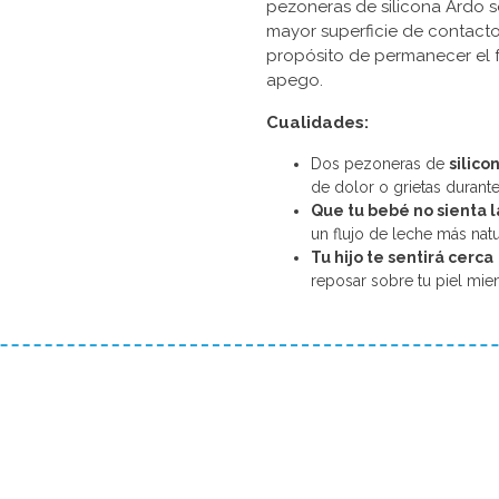
pezoneras de silicona Ardo s
mayor superficie de contacto
propósito de permanecer el f
apego.
Cualidades:
Dos pezoneras de
silico
de dolor o grietas durante 
Que tu bebé no sienta l
un flujo de leche más natu
Tu hijo te sentirá cerca
reposar sobre tu piel mie