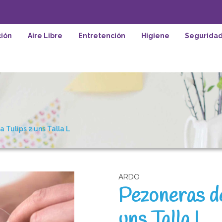
ión
Aire Libre
Entretención
Higiene
Segurida
 Tulips 2 uns Talla L
ARDO
Pezoneras de
uns Talla L