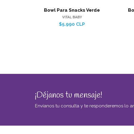
Bowl Para Snacks Verde
Bo
VITAL BABY
$5.990 CLP
¡Déjanos tu mensaje!
Envíanos tu consulta y te responderemos lo an