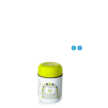
‹
›
alles
Ver detalles