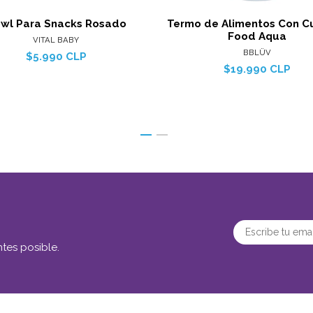
wl Para Snacks Rosado
Termo de Alimentos Con C
Food Aqua
VITAL BABY
BBLÜV
$5.990 CLP
$19.990 CLP
tes posible.