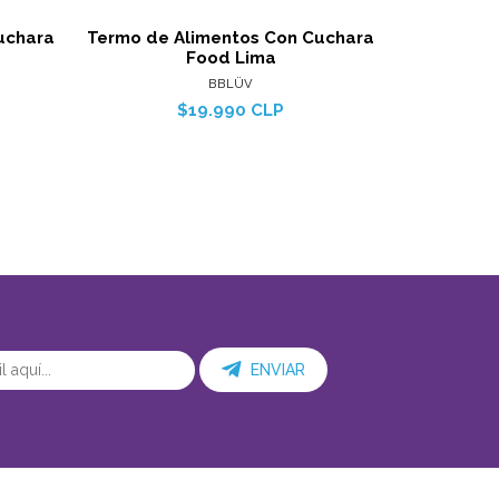
uchara
Termo de Alimentos Con Cuchara
Contenedor
Food Lima
BBLÜV
$19.990 CLP
ENVIAR