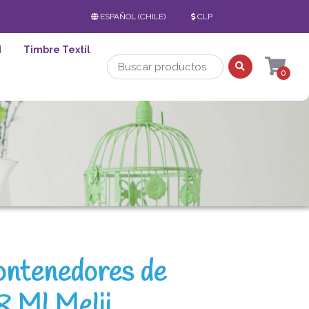
ESPAÑOL (CHILE)
CLP
d
Timbre Textil
0
ontenedores de
8 Ml Melii