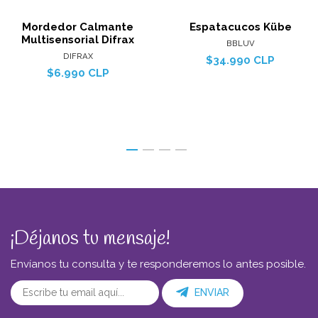
Mordedor Calmante
Espatacucos Kübe
Multisensorial Difrax
BBLUV
DIFRAX
$34.990 CLP
$6.990 CLP
¡Déjanos tu mensaje!
Envíanos tu consulta y te responderemos lo antes posible.
ENVIAR