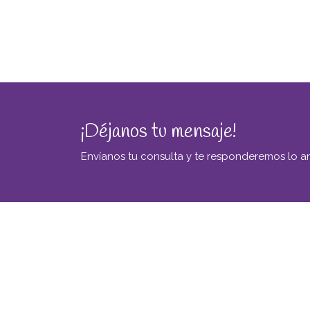
¡Déjanos tu mensaje!
Envíanos tu consulta y te responderemos lo an