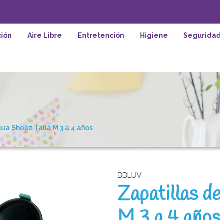
ión
Aire Libre
Entretención
Higiene
Segurida
ua Shoöz Talla M 3 a 4 años
BBLUV
Zapatillas d
M 3 a 4 año