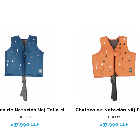
Ver detalles
Ver det
co de Natación Näj Talla M
Chaleco de Natación Näj T
BBLUV
BBLUV
$37.990 CLP
$37.990 CLP