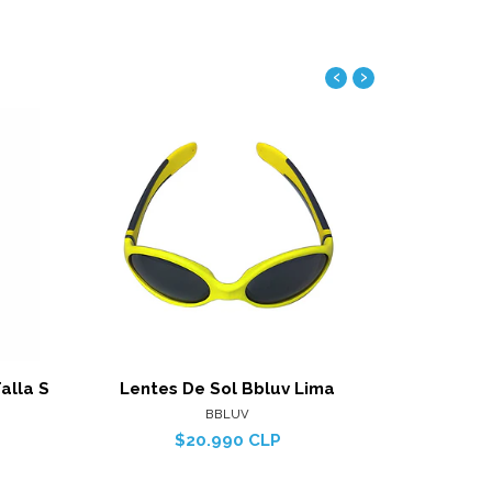
‹
›
alles
Ver detalles
alla S
Lentes De Sol Bbluv Lima
Lentes
BBLUV
$20.990 CLP