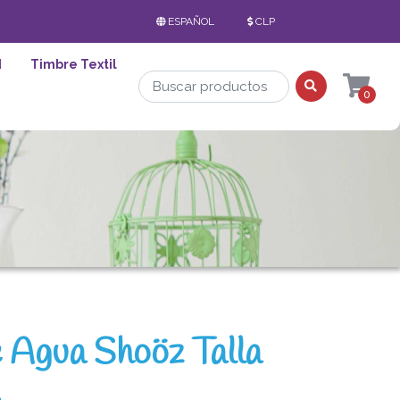
ESPAÑOL
CLP
d
Timbre Textil
0
e Agua Shoöz Talla
s