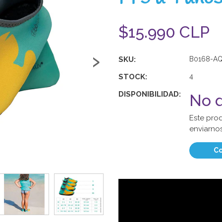
$15.990 CLP
›
SKU:
B0168-A
STOCK:
4
DISPONIBILIDAD:
No d
Este pro
enviarnos
Co