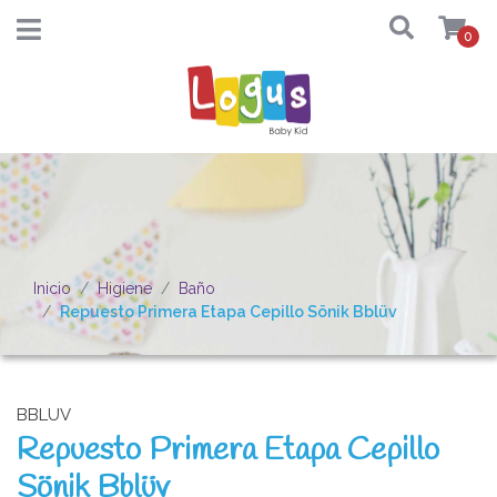
0
Inicio
Higiene
Baño
Repuesto Primera Etapa Cepillo Sönik Bblüv
BBLUV
Repuesto Primera Etapa Cepillo
Sönik Bblüv