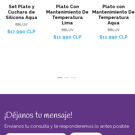
Set Plato y
Plato Con
Plato con
Cuchara de
Mantenimiento De
Mantenimiento De
Silicona Aqua
Temperatura
Temperatura
Lima
Aqua
BBLUV
BBLUV
BBLUV
$17.990 CLP
$11.990 CLP
$11.990 CLP
¡Déjanos tu mensaje!
Envíanos tu consulta y te responderemos lo antes posible.