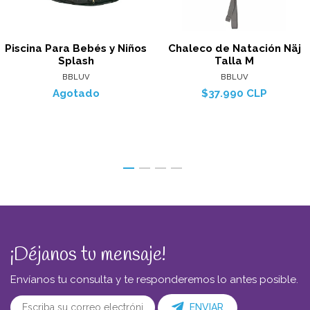
Piscina Para Bebés y Niños
Chaleco de Natación Näj
Splash
Talla M
BBLUV
BBLUV
Agotado
$37.990 CLP
¡Déjanos tu mensaje!
Envíanos tu consulta y te responderemos lo antes posible.
ENVIAR