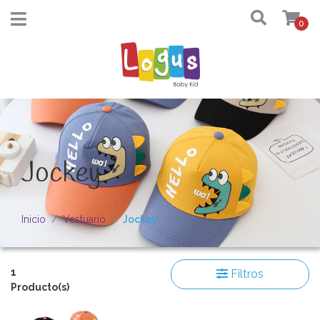
0
Jockey
Inicio
Vestuario
Jockey
1
Filtros
Producto(s)