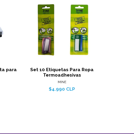
alles
Ver detalles
ta para
Set 10 Etiquetas Para Ropa
Etique
Termoadhesivas
Ide
MINE
$4.990 CLP