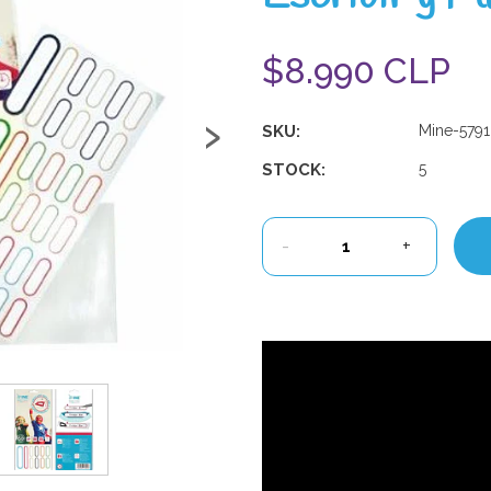
$8.990 CLP
›
SKU:
Mine-579
STOCK:
5
-
+