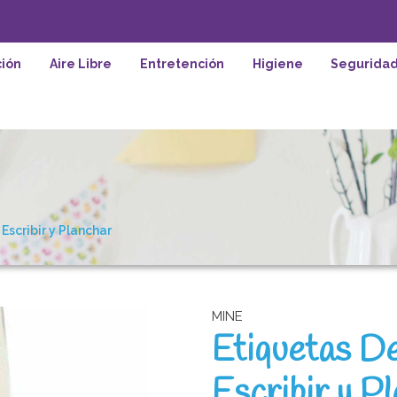
ión
Aire Libre
Entretención
Higiene
Segurida
Escribir y Planchar
MINE
Etiquetas D
Escribir y P