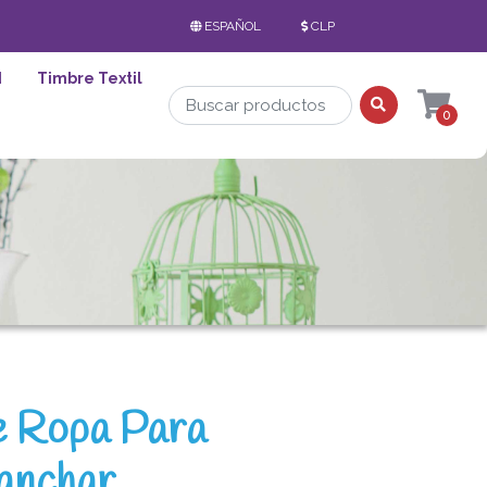
ESPAÑOL
CLP
d
Timbre Textil
0
e Ropa Para
lanchar