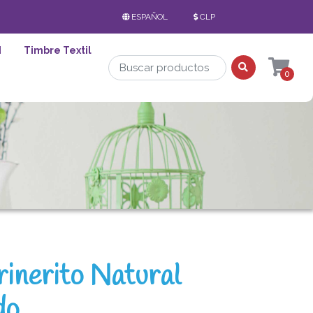
ESPAÑOL
CLP
d
Timbre Textil
0
inerito Natural
do