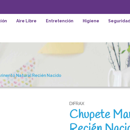
ión
Aire Libre
Entretención
Higiene
Segurida
inerito Natural Recién Nacido
DIFRAX
Chupete Mar
Recién Naci