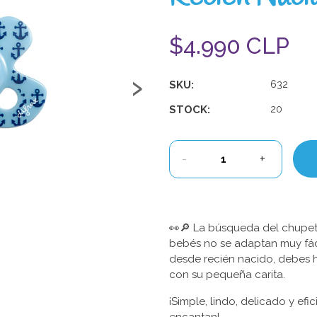
$4.990 CLP
›
SKU:
632
STOCK:
20
-
+
👀🔎 La búsqueda del chupete
bebés no se adaptan muy fáci
desde recién nacido, debes 
con su pequeña carita.
¡Simple, lindo, delicado y efi