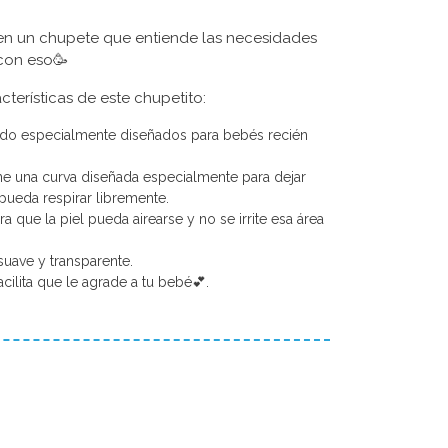
n un chupete que entiende las necesidades
 con eso🥳
cterísticas de este chupetito:
ido especialmente diseñados para bebés recién
ne una curva diseñada especialmente para dejar
 pueda respirar libremente.
a que la piel pueda airearse y no se irrite esa área
suave y transparente.
cilita que le agrade a tu bebé💕.