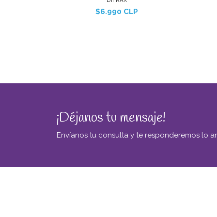
DIFRAX
$6.990 CLP
¡Déjanos tu mensaje!
Envíanos tu consulta y te responderemos lo an