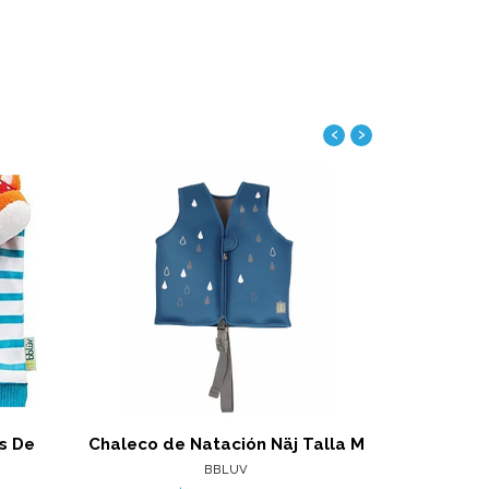
‹
›
Ver detalles
alles
s De
Chaleco de Natación Näj Talla M
Chaleco d
BBLUV