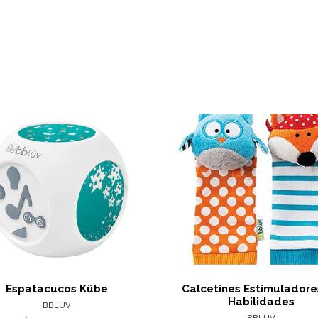
Ver detalles
Ver det
Espatacucos Kübe
Calcetines Estimuladore
Habilidades
BBLUV