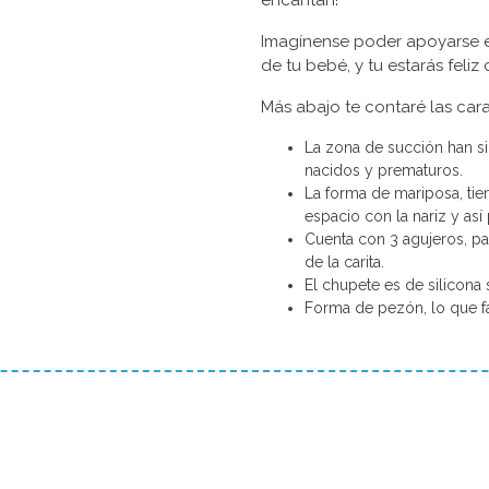
encantan!
Imagínense poder apoyarse e
de tu bebé, y tu estarás feliz
Más abajo te contaré las cara
La zona de succión han s
nacidos y prematuros.
La forma de mariposa, tie
espacio con la nariz y así
Cuenta con 3 agujeros, par
de la carita.
El chupete es de silicona 
Forma de pezón, lo que fa