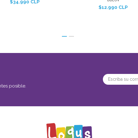
BBLUV
$34.990 CLP
$12.990 CLP
tes posible.