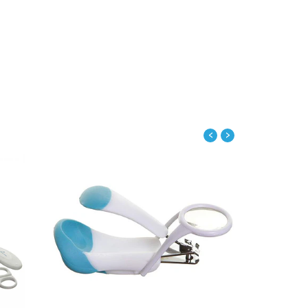
‹
›
Ver detalles
alles