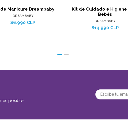
 de Manicure Dreambaby
Kit de Cuidado e Higiene
Bebés
DREAMBABY
DREAMBABY
$6.990 CLP
$14.990 CLP
tes posible.