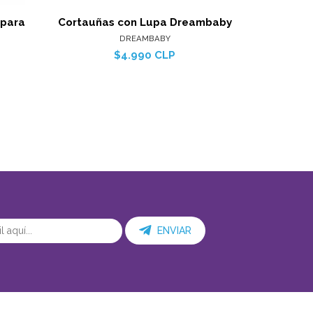
 para
Cortauñas con Lupa Dreambaby
Aspirador
DREAMBABY
$4.990 CLP
ENVIAR