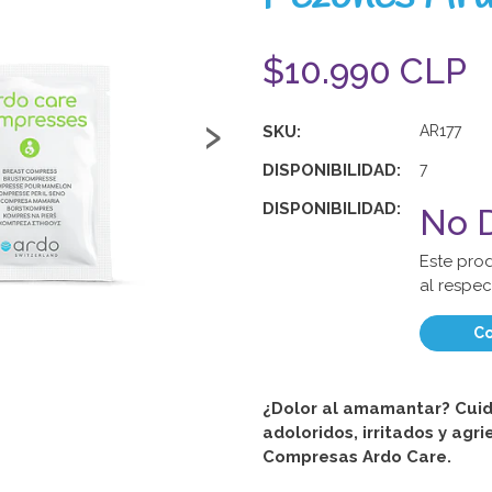
$10.990 CLP
›
SKU:
AR177
DISPONIBILIDAD:
7
DISPONIBILIDAD:
No D
Este pro
al respec
Co
¿Dolor al amamantar? Cuid
adoloridos, irritados y agr
Compresas Ardo Care.