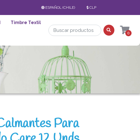
ESPAÑOL (CHILE)
CLP
d
Timbre Textil
0
Calmantes Para
o Care 12 Unds