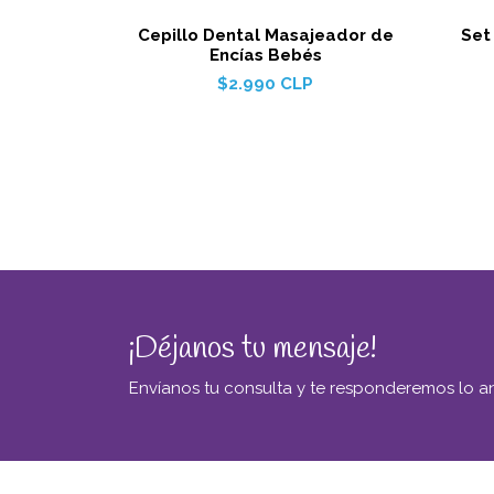
Cepillo Dental Masajeador de
Set
Encías Bebés
$2.990 CLP
¡Déjanos tu mensaje!
Envíanos tu consulta y te responderemos lo an