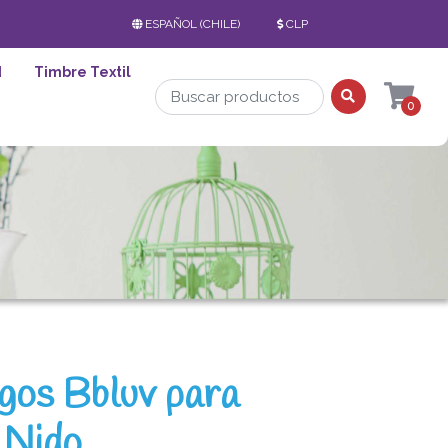
ESPAÑOL (CHILE)
CLP
d
Timbre Textil
0
gos Bbluv para
 Nido