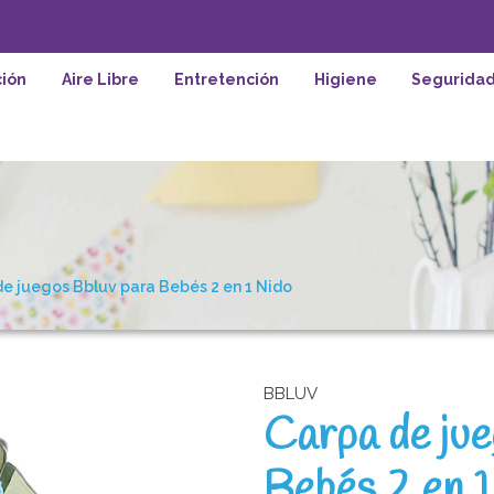
ión
Aire Libre
Entretención
Higiene
Segurida
e juegos Bbluv para Bebés 2 en 1 Nido
BBLUV
Carpa de jue
Bebés 2 en 1