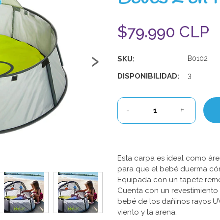
$79.990 CLP
›
SKU:
B0102
DISPONIBILIDAD:
3
-
+
Esta carpa es ideal como ár
para que el bebé duerma cóm
Equipada con un tapete removi
Cuenta con un revestimiento a
bebé de los dañinos rayos U
viento y la arena.