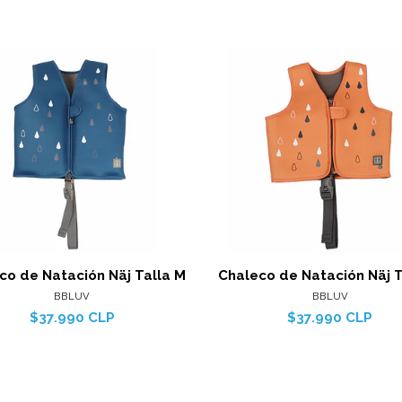
Ver detalles
Ver det
co de Natación Näj Talla M
Chaleco de Natación Näj T
BBLUV
BBLUV
$37.990 CLP
$37.990 CLP