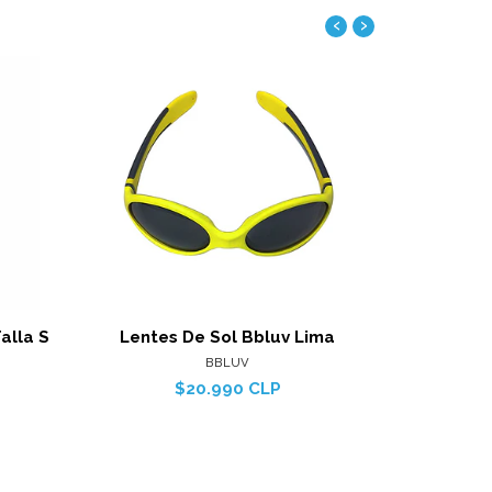
‹
›
alles
Ver detalles
alla S
Lentes De Sol Bbluv Lima
Lentes
BBLUV
$20.990 CLP