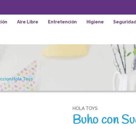
ión
Aire Libre
Entretención
Higiene
Segurida
ccion Hola Toys
HOLA TOYS
Buho con Su