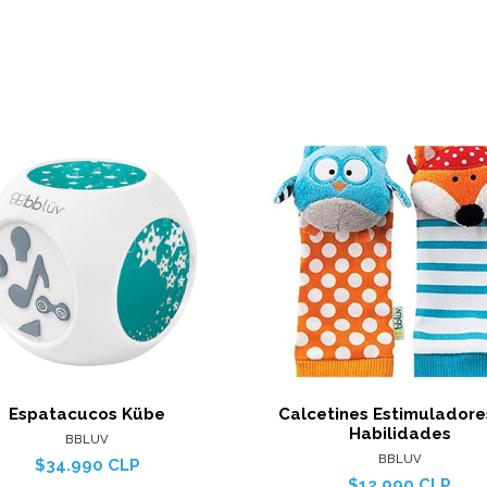
Ver detalles
Ver det
Espatacucos Kübe
Calcetines Estimuladore
Habilidades
BBLUV
BBLUV
$34.990 CLP
$12.990 CLP