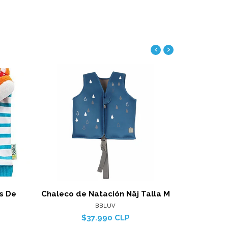
‹
›
Ver detalles
alles
s De
Chaleco de Natación Näj Talla M
Chaleco d
BBLUV
$37.990 CLP