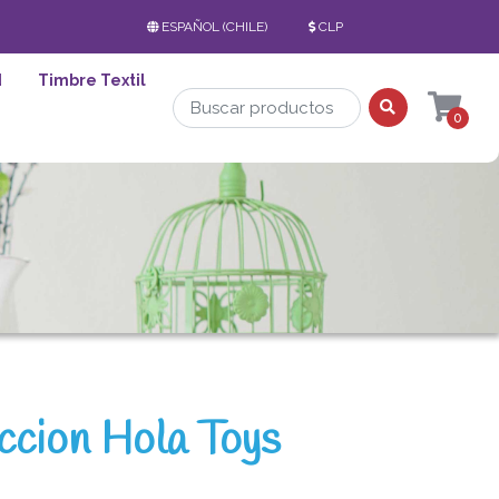
ESPAÑOL (CHILE)
CLP
d
Timbre Textil
0
ccion Hola Toys