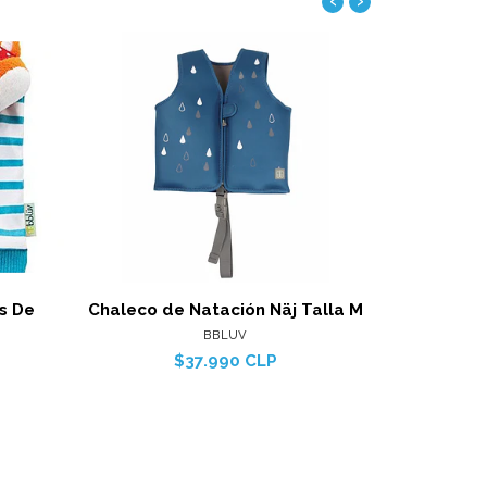
‹
›
Ver detalles
alles
s De
Chaleco de Natación Näj Talla M
Chaleco d
BBLUV
$37.990 CLP