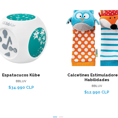
Ver detalles
Ver det
Espatacucos Kübe
Calcetines Estimuladore
Habilidades
BBLUV
BBLUV
$34.990 CLP
$12.990 CLP