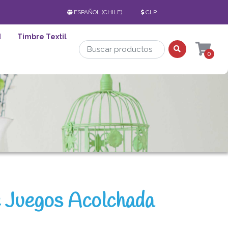
ESPAÑOL (CHILE)
CLP
d
Timbre Textil
0
 Juegos Acolchada