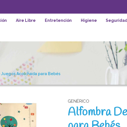
ión
Aire Libre
Entretención
Higiene
Segurida
 Juegos Acolchada para Bebés
GENÉRICO
Alfombra De
para Bebés